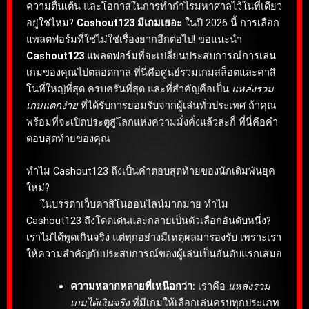
ความตื่นเต้น และโอกาสในการทำกำไรมหาศาลไว้ในที่เดียว
อยู่ใช่ไหม?
Cashout123 มีเกมเยอะ
ในปี 2026 นี้ การเลือก
แพลตฟอร์มที่ใช่ไม่ใช่เรื่องยากอีกต่อไป! ขอแนะนำ
Cashout123
แพลตฟอร์มที่จะเปลี่ยนประสบการณ์การเล่น
เกมของคุณไปตลอดกาล ที่นี่คือศูนย์รวมเกมสล็อตและคาสิ
โนที่ใหญ่ที่สุด ครบครันที่สุด และที่สำคัญคือเป็น
แหล่งรวม
เกมแตกง่าย
ที่ได้รับการยอมรับจากผู้เล่นทั่วประเทศ ถ้าคุณ
พร้อมที่จะเปิดประตูสู่โลกแห่งความมั่งคั่งแล้วล่ะก็ ที่นี่คือคำ
ตอบสุดท้ายของคุณ
ทำไม Cashout123 ถึงเป็นคำตอบสุดท้ายของนักเดิมพันยุค
ใหม่?
ในบรรดาเว็บคาสิโนออนไลน์มากมาย ทำไม
Cashout123 ถึงโดดเด่นและกลายเป็นตัวเลือกอันดับหนึ่ง?
เราไม่ได้พูดเกินจริง แต่ทุกอย่างมีเหตุผลมารองรับ เพราะเรา
ให้ความสำคัญกับประสบการณ์ของผู้เล่นเป็นอันดับแรกเสมอ
ความหลากหลายที่เหนือกว่า:
เราคือ
แหล่งรวม
เกมได้เงินจริง
ที่มีเกมให้เลือกเล่นครบทุกประเภท