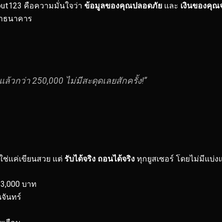
ut123 คือความมั่นใจว่า
ข้อมูลของคุณปลอดภัย
และ
เงินของคุณ
่าธนาคาร
ล้วกว่า 250,000 ไม่มีสะดุดเลยสักครั้ง!”
ใช่แค่เขียนสวย แต่
รับได้จริง ถอนได้จริง
ทุกยูสเซอร์ โดยไม่มีแบ่ง
 3,000 บาท
จันทร์