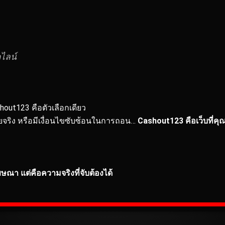
ดไลน์
hout123 คือตัวเลือกเดียว
ายจริง หรือมีเงื่อนไขซับซ้อนในการถอน…
Cashout123 คือเว็บที่ค
ฆษณา แต่คือความจริงที่จับต้องได้