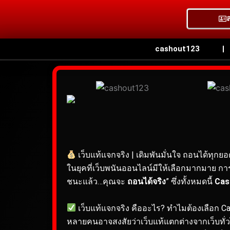
Skip
to
content
cashout123
เว็บแท้แจกจริง | เดิมพันมั่นใจ ถอนได้ทุกย
ในยุคที่เว็บพนันออนไลน์มีให้เลือกมากมาย กา
ชนะแล้ว…คุณจะ
ถอนได้จริง
” ซึ่งทั้งหมดนี้
Cas
เว็บแท้แจกจริง คืออะไร? ทำไมต้องเลือก C
หลายคนอาจสงสัยว่าเว็บแท้แตกต่างจากเว็บทั่