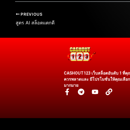
PREVIOUS
สูตร AI สล็อตแตกดี
CASHOUT123
เว็บสล็อตอันดับ 1 ที่คุ
ควรพลาดและ มีโปรโมชั่นให้คุณเลือ
มากมาย
F
T
Y
L
a
e
o
i
c
l
u
n
e
e
t
k
b
g
u
o
r
b