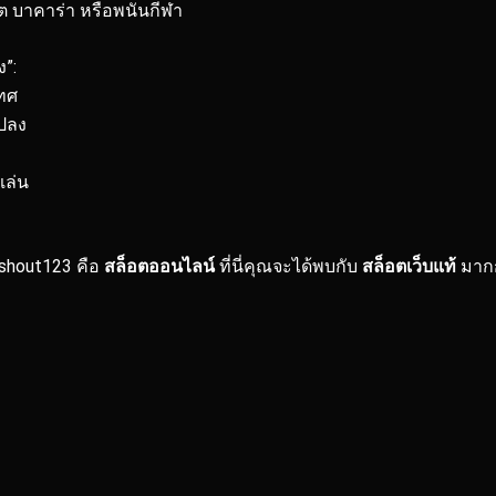
อต บาคาร่า หรือพนันกีฬา
ง”:
ทศ
แปลง
เล่น
ashout123 คือ
สล็อตออนไลน์
ที่นี่คุณจะได้พบกับ
สล็อตเว็บแท้
มากก