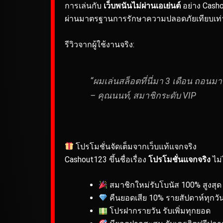
การเล่นกับ
เว็บพนันไม่ผ่านเอเย่นต์
อย่าง Casho
ผ่านมาตรฐานการรักษาความปลอดภัยเทียบเท
รีวิวจากผู้ใช้งานจริง:
“ผมเล่นสล็อตที่นี่มา 3 เดือน ถอนมาแ
–
คุณนนท์, สมาชิกระดับ VIP
โปรโมชั่นจัดเต็มจากเว็บแท้แจกจริง
Cashout123 ขึ้นชื่อเรื่อง
โปรโมชั่นแจกจริง
ไม่
สมาชิกใหม่รับโบนัส 100% สูงสุด
คืนยอดเสีย 10% รายสัปดาห์ทุกวัน
โปรฝากรายวัน รับเพิ่มทุกยอด