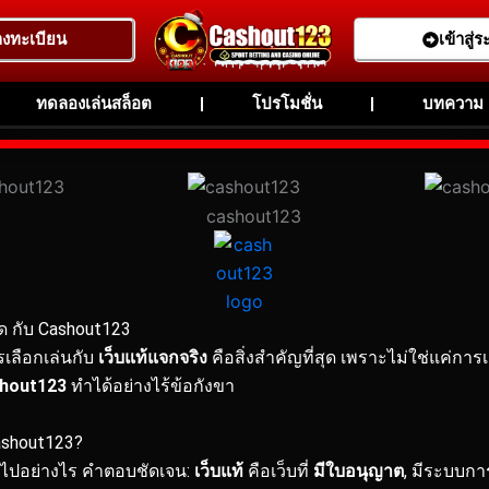
ลงทะเบียน
เข้าสู่
ทดลองเล่นสล็อต
โปรโมชั่น
บทความ
อด กับ Cashout123
รเลือกเล่นกับ
เว็บแท้แจกจริง
คือสิ่งสำคัญที่สุด เพราะไม่ใช่แค่การเล
hout123
ทำได้อย่างไร้ข้อกังขา
ashout123?
วไปอย่างไร คำตอบชัดเจน:
เว็บแท้
คือเว็บที่
มีใบอนุญาต
, มีระบบการ