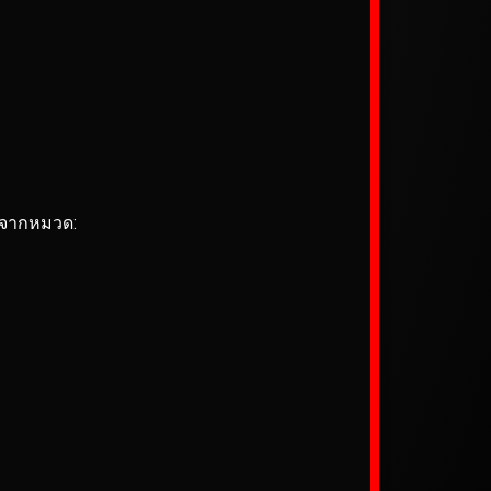
าจากหมวด: