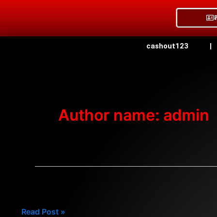
Skip
to
content
cashout123
Author name: admin
วิธี
Read Post »