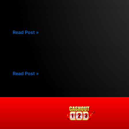
แห่ง
สล็อต
ปี
แตก
2026
ดี
ช่วง
Read Post »
เวลา
แจ็ก
พอต
แตก
เล่น
Read Post »
สล็อต
ช่วง
เวลา
ไหน
แตก
ง่าย
ที่สุด?